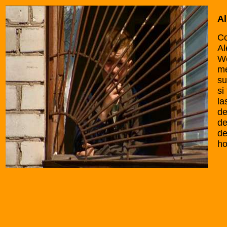
Al
Co
Al
We
me
su
si
la
de
de
de
ho