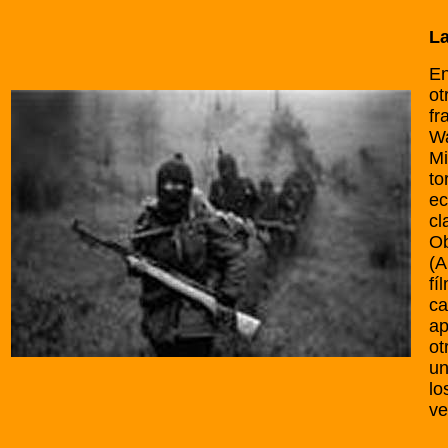
La
En
ot
fr
Wa
Mi
to
ec
cl
O
(A
fí
ca
ap
ot
un
lo
ve