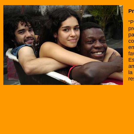
Pr
“P
pr
pa
co
en
fa
Es
am
la
re