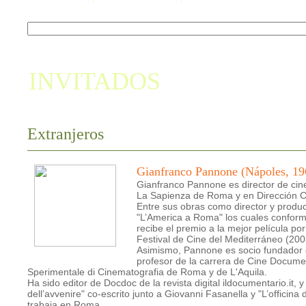
INVITADOS
Extranjeros
Gianfranco Pannone (Nápoles, 19
Gianfranco Pannone es director de cine 
La Sapienza de Roma y en Dirección Ci
Entre sus obras como director y produc
"L’America a Roma" los cuales conforma
recibe el premio a la mejor película po
Festival de Cine del Mediterráneo (200
Asimismo, Pannone es socio fundador d
profesor de la carrera de Cine Docume
Sperimentale di Cinematografia de Roma y de L'Aquila.
Ha sido editor de Docdoc de la revista digital ildocumentario.it, y
dell’avvenire" co-escrito junto a Giovanni Fasanella y "L’offici
trabaja en Roma.