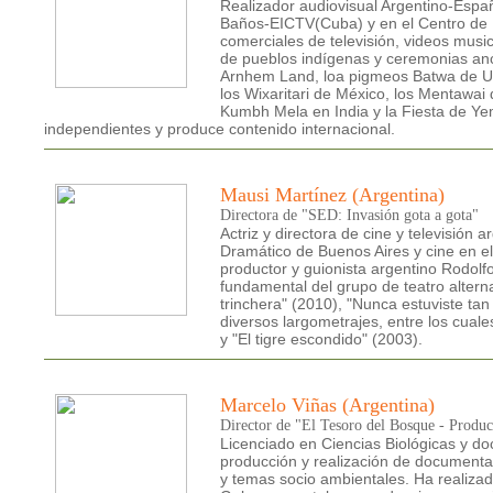
Realizador audiovisual Argentino-Españ
Baños-EICTV(Cuba) y en el Centro de In
comerciales de televisión, videos musi
de pueblos indígenas y ceremonias ance
Arnhem Land, loa pigmeos Batwa de Uga
los Wixaritari de México, los Mentawai 
Kumbh Mela en India y la Fiesta de Ye
independientes y produce contenido internacional.
Mausi Martínez (Argentina)
Directora de "SED: Invasión gota a gota"
Actriz y directora de cine y televisión
Dramático de Buenos Aires y cine en el 
productor y guionista argentino Rodolf
fundamental del grupo de teatro altern
trinchera" (2010), "Nunca estuviste ta
diversos largometrajes, entre los cuale
y "El tigre escondido" (2003).
Marcelo Viñas (Argentina)
Director de "El Tesoro del Bosque - Produc
Licenciado en Ciencias Biológicas y d
producción y realización de documental
y temas socio ambientales. Ha realizad