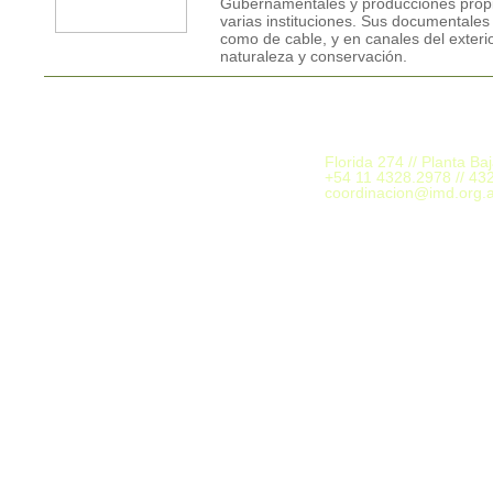
Gubernamentales y producciones propi
varias instituciones. Sus documentales
como de cable, y en canales del exter
naturaleza y conservación.
Florida 274 // Planta Ba
+54 11 4328.2978 // 43
coordinacion@imd.org.