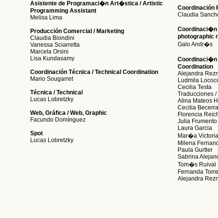
Asistente de Programaci�n Art�stica / Artistic
Coordinación 
Programming Assistant
Claudia Sanch
Melisa Lima
Coordinaci�n 
Producción Comercial / Marketing
photographic 
Claudia Biondini
Galo Andr�s
Vanessa Sciarretta
Marcela Orsini
Lisa Kundasamy
Coordinaci�n d
Coordination
Coordinación Técnica / Technical Coordination
Alejandra Rezn
Mario Sougarret
Ludmila Lococ
Cecilia Testa
Técnica / Technical
Traducciones / 
Lucas Lobretzky
Alina Mateos H
Cecilia Becerr
Web, Gráfica / Web, Graphic
Florencia Reich
Facundo Domínguez
Julia Frumento
Laura Garcia
Spot
Mar�a Victori
Lucas Lobretzky
Milena Fernan
Paula Gurtler
Sabrina Alejan
Tom�s Ruival
Fernanda Torr
Alejandra Rezn