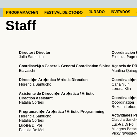
JURADO
INVITADOS
PROGRAMACI�N
FESTIVAL DE OTO�O
Staff
Director / Director
Coordinación 
Julio Santucho
Coordinaci�n General / General Coordination
Silvina
Agencia de P
Biavaschi
Marilina Qui
Direcci�n Art�stica /Artistic Direction
Coordinaci�n 
Florencia Santucho
Carla Nuin
Lorena Klin
Asistente de Direcci�n Art�stica / Artistic
Coordinaci�n d
Direction Assistant
Natalia Cortesi
Coordination
Rozenn Leberr
Programaci�n Art�stica / Artistic Programming
Actividades Par
Florencia Santucho
Claudia Sanch
Natalia Cortesi
Luc�a Di Poi
Luc�a Di Poi
Milagros Besta
Patrizia De Mei
Vicky Nwosu-h